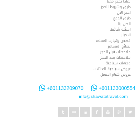
لماذا تحجز معنا
طرق وشروط الحجز
احجز الآن
طرق الدفع
اتصل بنا
اسئلة شائعة
الاخبار
قصص وتجارب العملاء
نصائح المسافر
ملاحظات قبل الحجز
ملاحظات بعد الحجز
وجهات سياحية
عروض سياحية للعائلات
عروض شهر العسل
+601133209070
+601133000554
info@shawatetravel.com