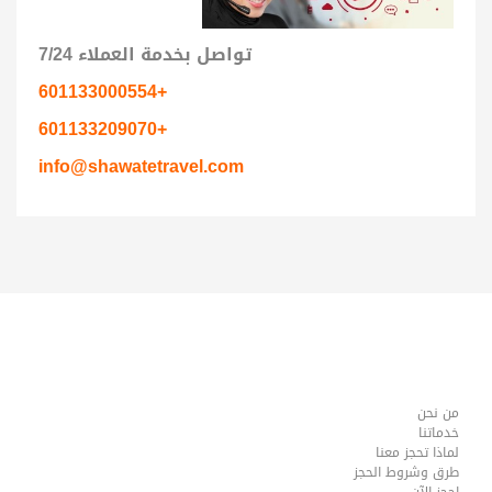
تواصل بخدمة العملاء 7/24
+601133000554
+601133209070
info@shawatetravel.com
من نحن
خدماتنا
لماذا تحجز معنا
طرق وشروط الحجز
احجز الآن