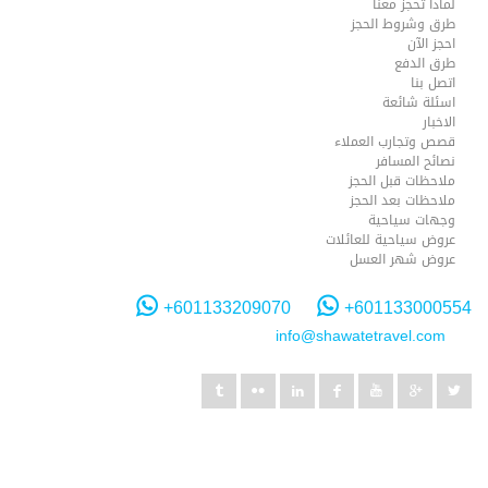
لماذا تحجز معنا
طرق وشروط الحجز
احجز الآن
طرق الدفع
اتصل بنا
اسئلة شائعة
الاخبار
قصص وتجارب العملاء
نصائح المسافر
ملاحظات قبل الحجز
ملاحظات بعد الحجز
وجهات سياحية
عروض سياحية للعائلات
عروض شهر العسل
+601133209070
+601133000554
info@shawatetravel.com